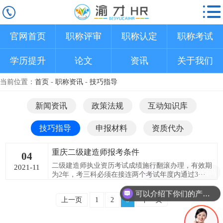
官网首页
职称评审
职称认定
职称考试
学历提升
论文
资讯
关于我们
当前位置：
首页
-
职称资讯
-
技巧指导
新闻资讯
政策法规
互动知识库
技巧指导
申报材料
资质代办
重庆二级建造师报考条件
04
二级建造师执业资历考试成绩施行翻滚办理，有效期
2021-11
现在有优惠活动吗
为2年，考三科必须在接连两个考试年度内通过3···
可以介绍下你们的产品么
上一页
1
2
3
下一页