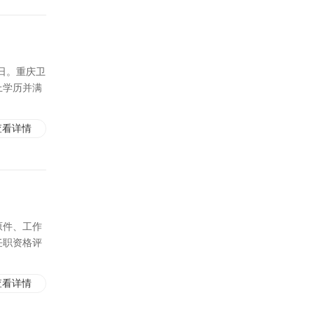
2日。重庆卫
上学历并满
查看详情
原件、工作
任职资格评
查看详情