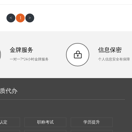
<
1
>
金牌服务
信息保密
一对一7*24小时金牌服务
个人信息安全有保障
资质代办
认定
职称考试
学历提升